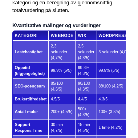
kategori og en beregning av gjennomsnittlig
totalvurdering på slutten.
Kvantitative målinger og vurderinger
KATEGORI
WEBNODE
WIX
WORDPRESS.CO
2,3
2,5
Lastehastighet
sekunder
sekunder
3 sekunder (4,0/5)
(4,7/5)
(4,3/5)
Oppetid
99.8%
99.9% (5/5)
99.9% (5/5)
(tilgjengelighet)
(4.8/5)
85/100
90/100
SEO-poengsum
88/100 (4.2/5)
(4.5/5)
(4.3/5)
Brukertilfredshet
4.5/5
4.4/5
4.3/5
500+
Antall maler
200+ (4.5/5)
100+ (3.8/5)
(4.3/5)
Support
30 min
15 min
1 time (4,2/5)
Respons Time
(4,7/5)
(4,5/5)