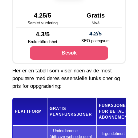
4.25/5
Gratis
Samlet vurdering
Nivå
4.2/5
4.3/5
SEO-poengsum
Brukertilfredshet
Besøk
Her er en tabell som viser noen av de mest
populære med deres essensielle funksjoner og
pris for oppgradering:
P
FUNKSJONER
GRATIS
F
PLATTFORM
FOR BETALT
PLANFUNKSJONER
B
ABONNEMENT
P
– Underdomene
– Egendefinert
(dittnavn.webnode.com)