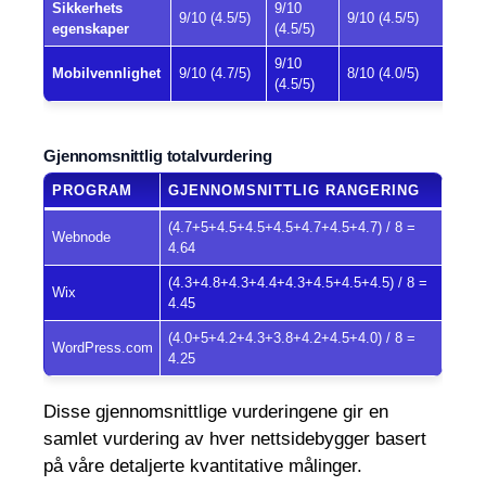
Sikkerhets
9/10
9/10 (4.5/5)
9/10 (4.5/5)
egenskaper
(4.5/5)
9/10
Mobilvennlighet
9/10 (4.7/5)
8/10 (4.0/5)
(4.5/5)
Gjennomsnittlig totalvurdering
PROGRAM
GJENNOMSNITTLIG RANGERING
(4.7+5+4.5+4.5+4.5+4.7+4.5+4.7) / 8 =
Webnode
4.64
(4.3+4.8+4.3+4.4+4.3+4.5+4.5+4.5) / 8 =
Wix
4.45
(4.0+5+4.2+4.3+3.8+4.2+4.5+4.0) / 8 =
WordPress.com
4.25
Disse gjennomsnittlige vurderingene gir en
samlet vurdering av hver nettsidebygger basert
på våre detaljerte kvantitative målinger.