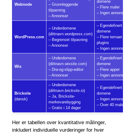
domene
F
Webnode
– Grunnleggende
– Flere maler
$
tilpasning
– Ingen annonser
– Annonser
– Egendefinert
– Underdomene
domene
(dittnavn.wordpress.com)
F
WordPress.com
– Flere temaer og
– Begrenset tilpasning
$
plugins
– Annonser
– Ingen annonser
– Underdomene
– Egendefinert
(dittnavn.wixsite.com)
domene
F
Wix
– Dra-og-slipp-editor
– Flere apper
$
– Annonser
– Ingen annonser
– Underdomene
– Egendefinert
(
dittnavn.bricksite.io
)
Bricksite
domene
F
– Ja, Bricksite-
(dansk)
– Ingen annonser
$
merkevarebygging
– Over 40 maler
– Gratis i 14 dager
Her er tabellen over kvantitative målinger,
inkludert individuelle vurderinger for hver