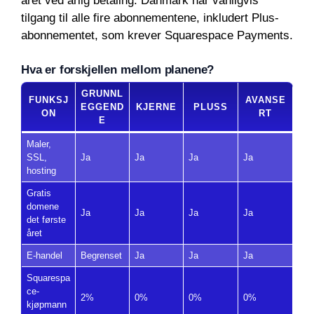
året ved årlig betaling. Danmark har vanligvis
tilgang til alle fire abonnementene, inkludert Plus-
abonnementet, som krever Squarespace Payments.
Hva er forskjellen mellom planene?
GRUNNL
FUNKSJ
AVANSE
EGGEND
KJERNE
PLUSS
ON
RT
E
Maler,
SSL,
Ja
Ja
Ja
Ja
hosting
Gratis
domene
Ja
Ja
Ja
Ja
det første
året
E-handel
Begrenset
Ja
Ja
Ja
Squarespa
ce-
2%
0%
0%
0%
kjøpmann