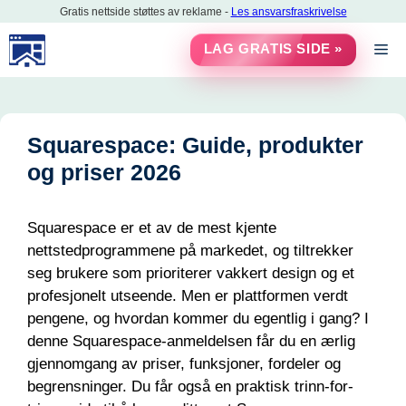
Hopp
Gratis nettside støttes av reklame -
Les ansvarsfraskrivelse
til
M
LAG GRATIS SIDE »
innholdet
Squarespace: Guide, produkter
og priser 2026
Squarespace er et av de mest kjente
nettstedprogrammene på markedet, og tiltrekker
seg brukere som prioriterer vakkert design og et
profesjonelt utseende. Men er plattformen verdt
pengene, og hvordan kommer du egentlig i gang? I
denne Squarespace-anmeldelsen får du en ærlig
gjennomgang av priser, funksjoner, fordeler og
begrensninger. Du får også en praktisk trinn-for-