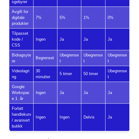
sgebyrer
Avgift for
digitale
7%
5%
1%
0%
produkter
Tilpasset
kode /
Ingen
Ja
Ja
Ja
CSS
Bidragsyte
Ubegrense
Ubegrense
Ubegrense
Begrenset
re
t
t
t
Videolagri
30
Ubegrense
5 timer
50 timer
ng
minutter
t
Google
Workspac
Ingen
Ja
Ja
Ja
e 1. år
Forlatt
handlekurv
Ingen
Ingen
Delvis
Ja
/ avansert
butikk