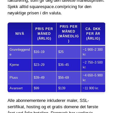
fakturering, som gir deg den laveste månedsprisen.
Sjekk alltid squarespace.com/pricing for den
nøyaktige prisen i din valuta.
PRIS PER
PRIS PER
CA. DKK
MÅNED
NIVÅ
MÅNED
PER ÅR
(MÅNEDLIG
(ÅRLIG)
(ÅRLIG)
)
Grunnleggend
~1 900–2 300
$16–19
$25
e
kr.
~2 750–3 500
Kjerne
$23–29
$36–45
kr.
~4 650–5 900
Pluss
$39–49
$56–69
kr.
Avansert
$99
$139
~11 900 kr.
Alle abonnementene inkluderer maler, SSL-
sertifikat, hosting og et gratis domene det første