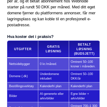
per år, og et betalt abonnement hos Webnode
starter på rundt 50 DKK per måned. Med ditt eget
domene fjerner du plattformens annonser, får mer
lagringsplass og kan koble til en profesjonell e-
postadresse.
Hva koster det i praksis?
BETALT
GRATIS
UTGIFTER
LØSNING
LØSNING
(BUDSJETT)
Omtrent 50–100
Nettsidebygger
0 kr./måned.
kroner i måneden.
Underdomene
Omtrent 50–100
Domene (.dk)
inkludert
DKK/år
Bestillingsverktøy
Kalenderfri plan
Kalenderfri plan
AI-genererte eller
Egne bilder +
Bilder
arkivbilder
arkivbilder
Omtrent 700–1 300