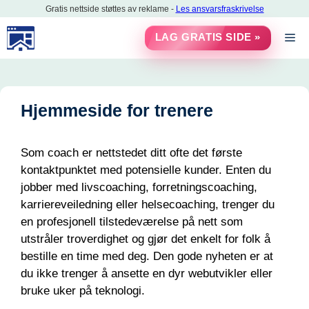
Hopp
Gratis nettside støttes av reklame -
Les ansvarsfraskrivelse
til
M
LAG GRATIS SIDE »
innholdet
Hjemmeside for trenere
Som coach er nettstedet ditt ofte det første
kontaktpunktet med potensielle kunder. Enten du
jobber med livscoaching, forretningscoaching,
karriereveiledning eller helsecoaching, trenger du
en profesjonell tilstedeværelse på nett som
utstråler troverdighet og gjør det enkelt for folk å
bestille en time med deg. Den gode nyheten er at
du ikke trenger å ansette en dyr webutvikler eller
bruke uker på teknologi.