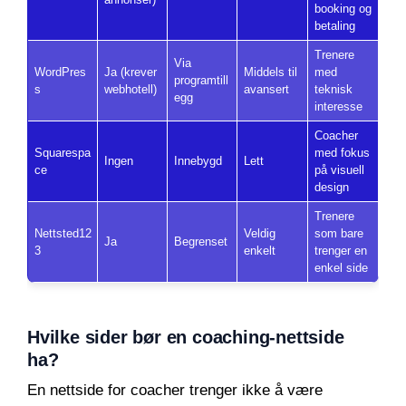
booking og
betaling
Trenere
Via
WordPres
Ja (krever
Middels til
med
programtill
s
webhotell)
avansert
teknisk
egg
interesse
Coacher
Squarespa
med fokus
Ingen
Innebygd
Lett
ce
på visuell
design
Trenere
Nettsted12
Veldig
som bare
Ja
Begrenset
3
enkelt
trenger en
enkel side
Hvilke sider bør en coaching-nettside
ha?
En nettside for coacher trenger ikke å være