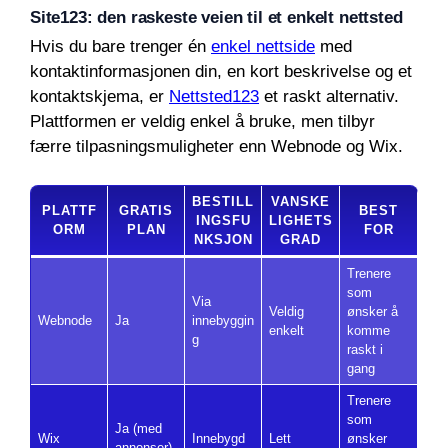
Site123: den raskeste veien til et enkelt nettsted
Hvis du bare trenger én
enkel nettside
med
kontaktinformasjonen din, en kort beskrivelse og et
kontaktskjema, er
Nettsted123
et raskt alternativ.
Plattformen er veldig enkel å bruke, men tilbyr
færre tilpasningsmuligheter enn Webnode og Wix.
BESTILL
VANSKE
PLATTF
GRATIS
BEST
INGSFU
LIGHETS
ORM
PLAN
FOR
NKSJON
GRAD
Trenere
som
Via
Veldig
ønsker å
Webnode
Ja
innebyggin
enkelt
komme
g
raskt i
gang
Trenere
som
Ja (med
Wix
Innebygd
Lett
ønsker
annonser)