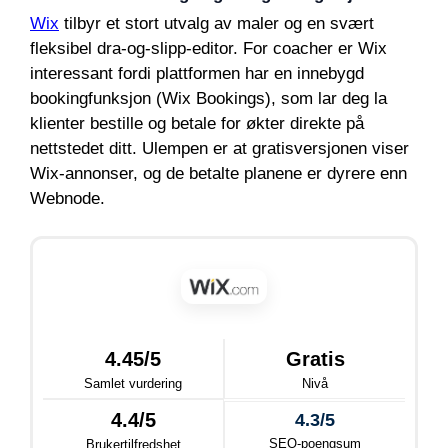
Wix
tilbyr et stort utvalg av maler og en svært
fleksibel dra-og-slipp-editor. For coacher er Wix
interessant fordi plattformen har en innebygd
bookingfunksjon (Wix Bookings), som lar deg la
klienter bestille og betale for økter direkte på
nettstedet ditt. Ulempen er at gratisversjonen viser
Wix-annonser, og de betalte planene er dyrere enn
Webnode.
4.45/5
Gratis
Samlet vurdering
Nivå
4.4/5
4.3/5
SEO-poengsum
Brukertilfredshet