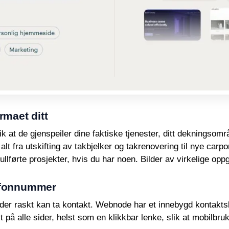
rmaet ditt
 at de gjenspeiler dine faktiske tjenester, ditt dekningsomr
alt fra utskifting av takbjelker og takrenovering til nye carp
fullførte prosjekter, hvis du har noen. Bilder av virkelige opp
lefonnummer
nder raskt kan ta kontakt. Webnode har et innebygd kontakt
t på alle sider, helst som en klikkbar lenke, slik at mobilbru