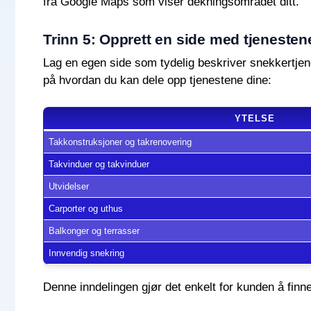
fra Google Maps som viser dekningsområdet ditt.
Trinn 5: Opprett en side med tjenesten
Lag en egen side som tydelig beskriver snekkertjene
på hvordan du kan dele opp tjenestene dine:
YTELSE
Takkonstruksjoner og takrenovering
Takvinduer og takvinduer
Utvidelser
Carporter og uthus
Balkonger og terrasser
Innvendig snekring
Denne inndelingen gjør det enkelt for kunden å finn