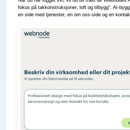
Når du har logget inn, vil du bli møtt av Webnodes 
fokus på takkonstruksjoner, loft og tilbygg”. AI-bygg
en side med tjenester, en om oss-side og en kontakts