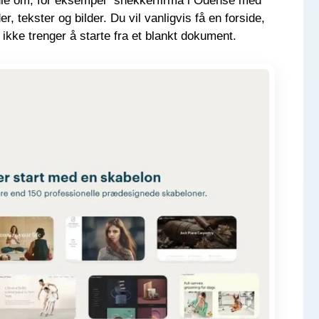
andle om, for eksempel “snekkerfirma i Odense med
, tekster og bilder. Du vil vanligvis få en forside,
 ikke trenger å starte fra et blankt dokument.