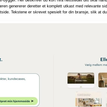
AI-bygger. Her beskriver du kort hva nettstedet ditt skal h
eren genererer deretter et komplett utkast med relevante sider
ide. Tekstene er skrevet spesielt for din bransje, slik at du