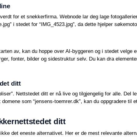
dine
 verdt for et snekkerfirma. Webnode lar deg lage fotogallerie
.jpg” i stedet for “IMG_4523.jpg”, da dette hjelper søkemoto
 starten av, kan du hoppe over AI-byggeren og i stedet velg
farger, fonter, bilder og sidestruktur selv. Du kan dra element
det ditt
iser”. Nettstedet ditt er nå live og tilgjengelig for alle. Del
nelt domene som “jensens-toemrer.dk”, kan du oppgradere til 
kkernettstedet ditt
ikke det eneste alternativet. Her er de mest relevante alte