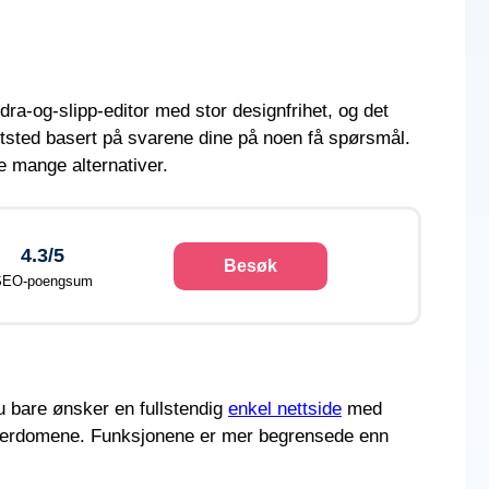
ra-og-slipp-editor med stor designfrihet, og det
ttsted basert på svarene dine på noen få spørsmål.
e mange alternativer.
4.3/5
Besøk
SEO-poengsum
u bare ønsker en fullstendig
enkel nettside
med
-underdomene. Funksjonene er mer begrensede enn