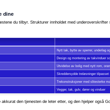
e dine
stene du tilbyr. Strukturer innholdet med underoverskrifter 
Nytt tak, bytte av sperrer, underlag o
Design og montering av takvinduer so
Utvidelse av bolig med nytt rom, oran
Skreddersydde treløsninger tilpasset
Trekonstruksjoner med slitesterke mat
Vegger, tak, gulv, dører og vinduer
e akkurat den tjenesten de leter etter, og den hjelper også 