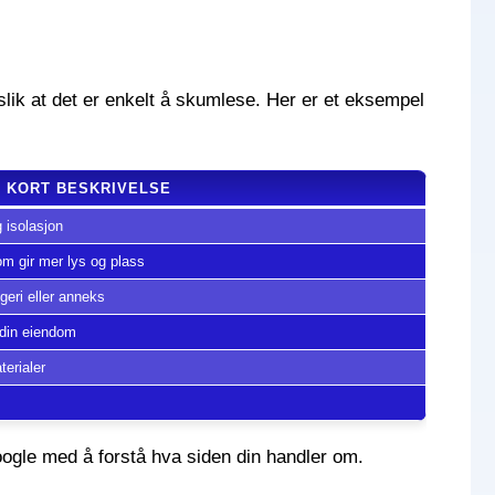
slik at det er enkelt å skumlese. Her er et eksempel
KORT BESKRIVELSE
g isolasjon
m gir mer lys og plass
geri eller anneks
 din eiendom
erialer
Google med å forstå hva siden din handler om.