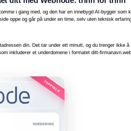
et ditt med Webnode: trinn for trinn
komme i gang med, og den har en innebygd AI-bygger som kan
ide oppe og går på under en time, selv uten teknisk erfaring
dressen din. Det tar under ett minutt, og du trenger ikke å
, som inkluderer et underdomene i formatet ditt-firmanavn.we
TOPPVALG
VURDERING