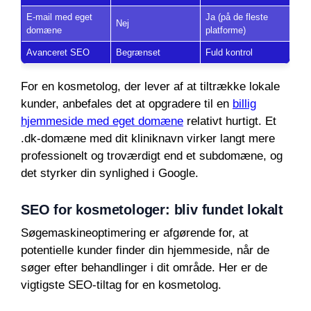
E-mail med eget
Ja (på de fleste
Nej
domæne
platforme)
Avanceret SEO
Begrænset
Fuld kontrol
For en kosmetolog, der lever af at tiltrække lokale
kunder, anbefales det at opgradere til en
billig
hjemmeside med eget domæne
relativt hurtigt. Et
.dk-domæne med dit kliniknavn virker langt mere
professionelt og troværdigt end et subdomæne, og
det styrker din synlighed i Google.
SEO for kosmetologer: bliv fundet lokalt
Søgemaskineoptimering er afgørende for, at
potentielle kunder finder din hjemmeside, når de
søger efter behandlinger i dit område. Her er de
vigtigste SEO-tiltag for en kosmetolog.