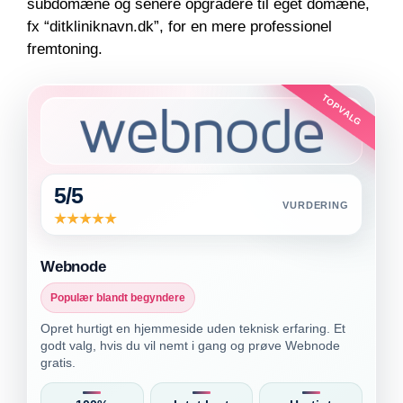
subdomæne og senere opgradere til eget domæne,
fx “ditkliniknavn.dk”, for en mere professionel
fremtoning.
TOPVALG
5/5
VURDERING
Webnode
Populær blandt begyndere
Opret hurtigt en hjemmeside uden teknisk erfaring. Et
godt valg, hvis du vil nemt i gang og prøve Webnode
gratis.