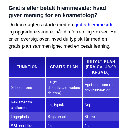
Gratis eller betalt hjemmeside: hvad
giver mening for en kosmetolog?
Du kan sagtens starte med en
gratis hjemmeside
og opgradere senere, når din forretning vokser. Her
er en oversigt over, hvad du typisk får med en
gratis plan sammenlignet med en betalt løsning.
BETALT PLAN
FUNKTION
GRATIS PLAN
(FRA CA. 49-99
KR./MD.)
Ja (fx
Eget domæne (fx
Subdomæne
ditkliniknavn.webno
ditkliniknavn.dk)
de.com)
Reklamer fra
Ja, typisk
Nej
platformen
Lagerplads
Begrænset
Større
SSL-certifikat
Ja
Ja