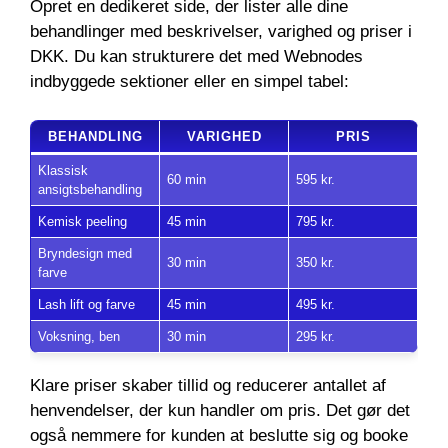
Opret en dedikeret side, der lister alle dine
behandlinger med beskrivelser, varighed og priser i
DKK. Du kan strukturere det med Webnodes
indbyggede sektioner eller en simpel tabel:
BEHANDLING
VARIGHED
PRIS
Klassisk
60 min
595 kr.
ansigtsbehandling
Kemisk peeling
45 min
795 kr.
Bryndesign med
30 min
350 kr.
farve
Lash lift og farve
45 min
495 kr.
Voksning, ben
30 min
295 kr.
Klare priser skaber tillid og reducerer antallet af
henvendelser, der kun handler om pris. Det gør det
også nemmere for kunden at beslutte sig og booke