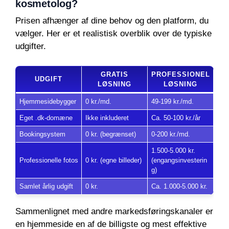
kosmetolog?
Prisen afhænger af dine behov og den platform, du
vælger. Her er et realistisk overblik over de typiske
udgifter.
GRATIS
PROFESSIONEL
UDGIFT
LØSNING
LØSNING
Hjemmesidebygger
0 kr./md.
49-199 kr./md.
Eget .dk-domæne
Ikke inkluderet
Ca. 50-100 kr./år
Bookingsystem
0 kr. (begrænset)
0-200 kr./md.
1.500-5.000 kr.
Professionelle fotos
0 kr. (egne billeder)
(engangsinvesterin
g)
Samlet årlig udgift
0 kr.
Ca. 1.000-5.000 kr.
Sammenlignet med andre markedsføringskanaler er
en hjemmeside en af de billigste og mest effektive