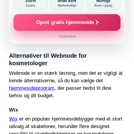
100%
Intet kort
Hurtigt
Gratis
Nødvendigt
Kom i gang
Opret gratis hjemmeside
Partnerlink
Alternativer til Webnode for
kosmetologer
Webnode er en stærk løsning, men det er vigtigt at
kende alternativerne, så du kan vælge det
hjemmesideprogram
, der passer bedst til dine
behov og dit budget.
Wix
Wix
er en populær hjemmesidebygger med et stort
udvalg af skabeloner, herunder flere designet
specifikt til skønhedsklinikker og kosmetologer.