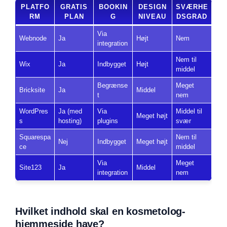
PLATFO
GRATIS
BOOKIN
DESIGN
SVÆRHE
RM
PLAN
G
NIVEAU
DSGRAD
Via
Webnode
Ja
Højt
Nem
integration
Nem til
Wix
Ja
Indbygget
Højt
middel
Begrænse
Meget
Bricksite
Ja
Middel
t
nem
WordPres
Ja (med
Via
Middel til
Meget højt
s
hosting)
plugins
svær
Squarespa
Nem til
Nej
Indbygget
Meget højt
ce
middel
Via
Meget
Site123
Ja
Middel
integration
nem
Hvilket indhold skal en kosmetolog-
hjemmeside have?