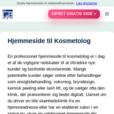
Hop
Gratis-Hjemmeside er reklamefinancieret -
Læs disclaimer
til
M
OPRET GRATIS SIDE »
indhold
Hjemmeside til Kosmetolog
En professionel hjemmeside til kosmetolog er i dag
et af de vigtigste redskaber til at tiltrække nye
kunder og fastholde eksisterende. Mange
potentielle kunder søger online efter behandlinger
som ansigtsbehandling, voksning, bryndesign,
kemisk peeling eller lash lift, og de vælger ofte den
klinik, der præsenterer sig bedst digitalt. Uanset om
du driver en lille skønhedsklinik fra en
hjemmeadresse eller har en etableret salon i en
større by, giver en veldesignet hjemmeside dig