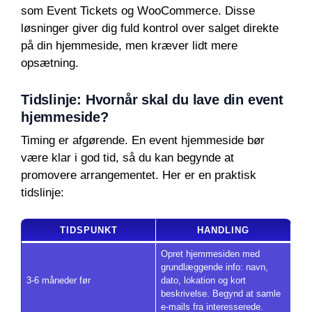
som Event Tickets og WooCommerce. Disse
løsninger giver dig fuld kontrol over salget direkte
på din hjemmeside, men kræver lidt mere
opsætning.
Tidslinje: Hvornår skal du lave din event
hjemmeside?
Timing er afgørende. En event hjemmeside bør
være klar i god tid, så du kan begynde at
promovere arrangementet. Her er en praktisk
tidslinje:
TIDSPUNKT
HANDLING
Opret hjemmesiden med
grundlæggende info: navn,
3-6 måneder før
dato, lokation og kort
beskrivelse. Begynd at samle
e-mails fra interesserede.