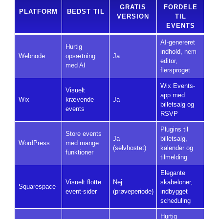
GRATIS
FORDELE
PLATFORM
BEDST TIL
VERSION
TIL
EVENTS
AI-genereret
Hurtig
indhold, nem
Webnode
opsætning
Ja
editor,
med AI
flersproget
Wix Events-
Visuelt
app med
Wix
krævende
Ja
billetsalg og
events
RSVP
Plugins til
Store events
Ja
billetsalg,
WordPress
med mange
(selvhostet)
kalender og
funktioner
tilmelding
Elegante
Visuelt flotte
Nej
skabeloner,
Squarespace
event-sider
(prøveperiode)
indbygget
scheduling
Hurtig