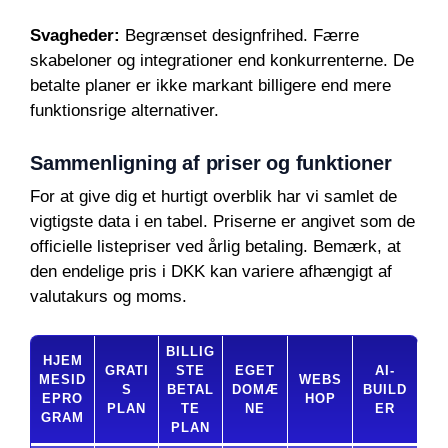
Svagheder:
Begrænset designfrihed. Færre
skabeloner og integrationer end konkurrenterne. De
betalte planer er ikke markant billigere end mere
funktionsrige alternativer.
Sammenligning af priser og funktioner
For at give dig et hurtigt overblik har vi samlet de
vigtigste data i en tabel. Priserne er angivet som de
officielle listepriser ved årlig betaling. Bemærk, at
den endelige pris i DKK kan variere afhængigt af
valutakurs og moms.
BILLIG
HJEM
GRATI
STE
EGET
AI-
MESID
WEBS
S
BETAL
DOMÆ
BUILD
EPRO
HOP
PLAN
TE
NE
ER
GRAM
PLAN