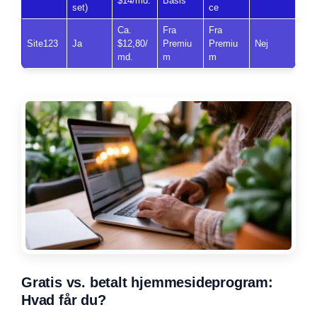
$14/md.
Basis
set)
ce
Ca.
Fra
Fra
Site123
Ja
$12,80/
Premiu
Premiu
Nej
md.
m
m
Gratis vs. betalt hjemmesideprogram:
Hvad får du?