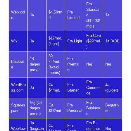
Fra
Standar
Webnod
$4,50/m
Fra
Ja
d
Ja
e
d.
Limited
($12,90/
md.)
Fra Core
$17/md.
Wix
Ja
Fra Light
($29/md.
Ja (ADI)
(Light)
)
89
14
Fra
Bricksit
kr./md.
dages
Premiu
Nej
Nej
e
(ekskl.
prøve
m
moms)
Fra
WordPre
Ca.
Fra
Ja
Ja
Commer
ss.com
$4/md.
Starter
(guidet)
ce
Nej (14
Fra
Squares
Ca.
Fra
Begræn
dages
Busines
pace
$16/md.
Personal
set
prøve)
s
Ja
Fra E-
Ca.
Fra
Webflow
(begræn
commer
Nej