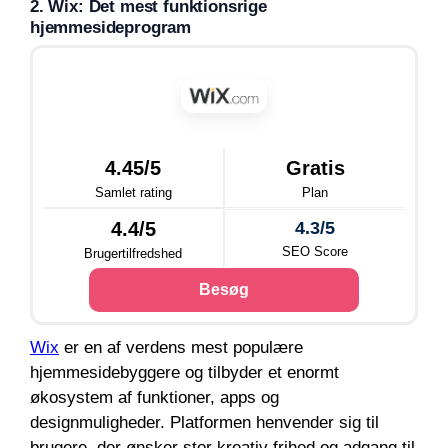
2. Wix: Det mest funktionsrige
hjemmesideprogram
4.45/5
Gratis
Samlet rating
Plan
4.4/5
4.3/5
SEO Score
Brugertilfredshed
Besøg
Wix
er en af verdens mest populære
hjemmesidebyggere og tilbyder et enormt
økosystem af funktioner, apps og
designmuligheder. Platformen henvender sig til
brugere, der ønsker stor kreativ frihed og adgang til