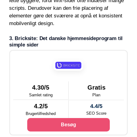
lette byggere, fordi Wix-sider ofte indlæser mange
scripts. Derudover kan den frie placering af
elementer gøre det sværere at opnå et konsistent
mobilvenligt design.
3. Bricksite: Det danske hjemmesideprogram til
simple sider
4.30/5
Gratis
Samlet rating
Plan
4.2/5
4.4/5
SEO Score
Brugertilfredshed
Besøg