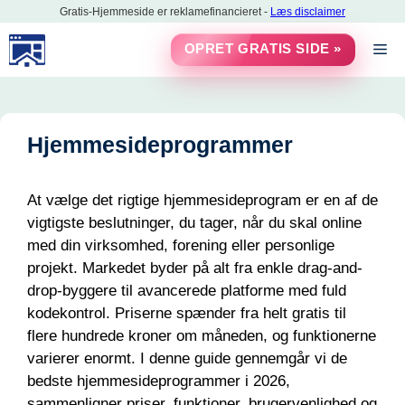
Hop
Gratis-Hjemmeside er reklamefinancieret -
Læs disclaimer
til
M
OPRET GRATIS SIDE »
indhold
Hjemmesideprogrammer
At vælge det rigtige hjemmesideprogram er en af de
vigtigste beslutninger, du tager, når du skal online
med din virksomhed, forening eller personlige
projekt. Markedet byder på alt fra enkle drag-and-
drop-byggere til avancerede platforme med fuld
kodekontrol. Priserne spænder fra helt gratis til
flere hundrede kroner om måneden, og funktionerne
varierer enormt. I denne guide gennemgår vi de
bedste hjemmesideprogrammer i 2026,
sammenligner priser, funktioner, brugervenlighed og